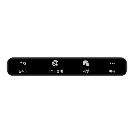
분석핏
스포츠중계
채팅
메뉴
ESPN
YouTube
Facebook
Instagram