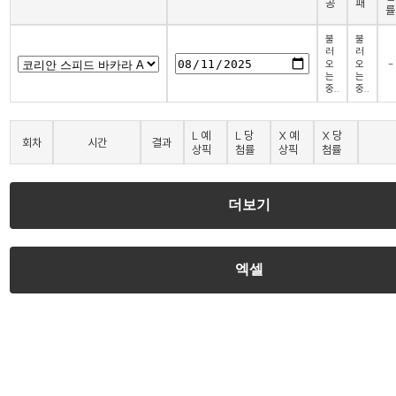
공
패
률
불
불
러
러
오
오
-
는
는
중..
중..
L 예
L 당
X 예
X 당
회차
시간
결과
상픽
첨률
상픽
첨률
더보기
엑셀