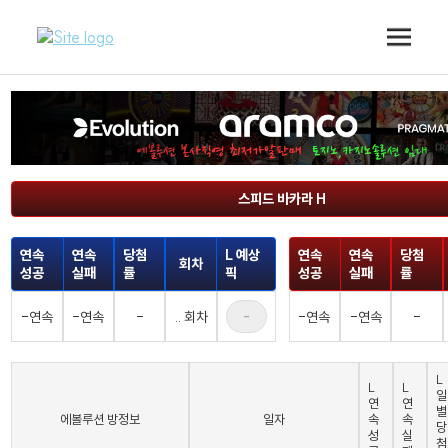
스피드 바카라 H
연속
연속
당첨
L 예상
연속
연속
당첨
회차
성공
실패
률
픽
성공
실패
률
-
연속
-
연속
-
..
회차
-
연속
-
연속
-
-
L
L
L
일
연
연
별
에볼루션 방정보
일자
속
속
당
성
실
첨