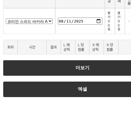
공
패
률
불
불
러
러
오
오
-
는
는
중..
중..
L 예
L 당
X 예
X 당
회차
시간
결과
상픽
첨률
상픽
첨률
더보기
엑셀