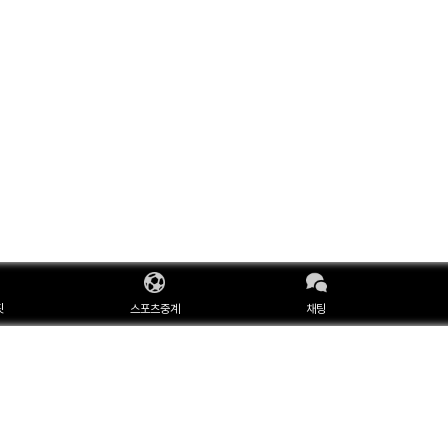
핏
스포츠중계
채팅