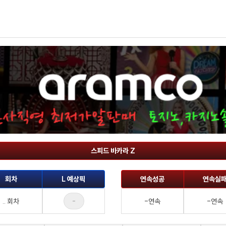
스피드 바카라 Z
회차
L 예상픽
연속성공
연속실
..
회차
-
연속
-
연속
-