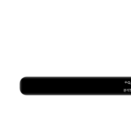
분석
ESPN