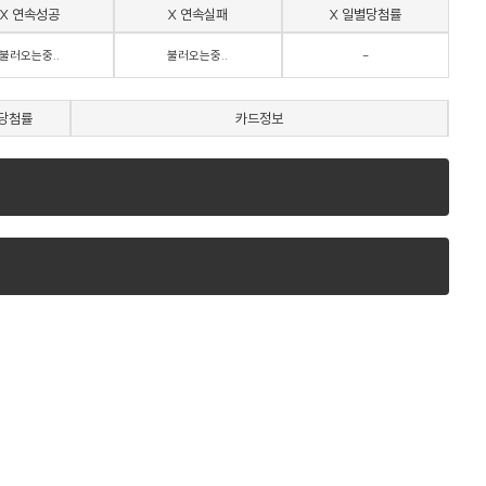
X 연속성공
X 연속실패
X 일별당첨률
불러오는중..
불러오는중..
-
 당첨률
카드정보